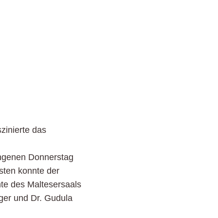
szinierte das
angenen Donnerstag
sten konnte der
nte des Maltesersaals
ger und Dr. Gudula