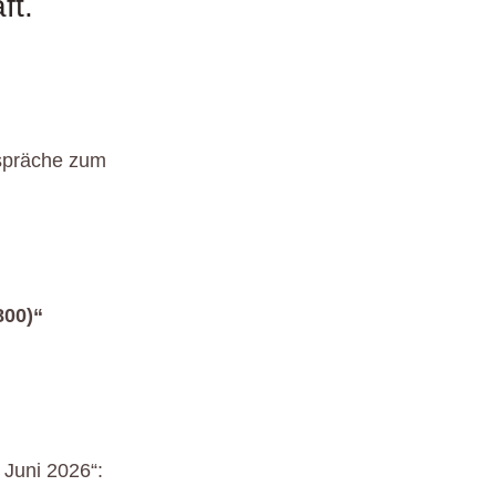
ft.
spräche zum
800)“
 Juni 2026“: