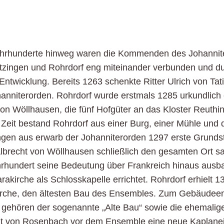
Jahrhunderte hinweg waren die Kommenden des Johannit
tzingen und Rohrdorf eng miteinander verbunden und du
Entwicklung. Bereits 1263 schenkte Ritter Ulrich von Ta
anniterorden. Rohrdorf wurde erstmals 1285 urkundlich 
on Wöllhausen, die fünf Hofgüter an das Kloster Reuthin
 Zeit bestand Rohrdorf aus einer Burg, einer Mühle und
en aus erwarb der Johanniterorden 1297 erste Grundst
lbrecht von Wöllhausen schließlich den gesamten Ort 
hrhundert seine Bedeutung über Frankreich hinaus ausba
akirche als Schlosskapelle errichtet. Rohrdorf erhielt 1
irche, den ältesten Bau des Ensembles. Zum Gebäudee
gehören der sogenannte „Alte Bau“ sowie die ehemalige
t von Rosenbach vor dem Ensemble eine neue Kaplanei 