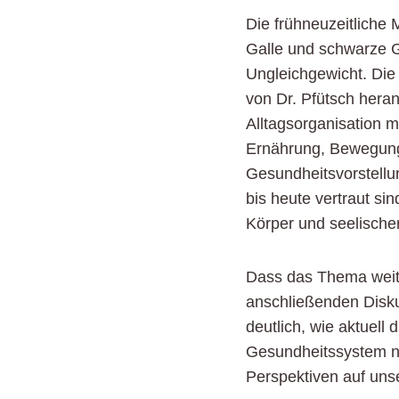
Die frühneuzeitliche 
Galle und schwarze G
Ungleichgewicht. Die
von Dr. Pfütsch hera
Alltagsorganisation 
Ernährung, Bewegung 
Gesundheitsvorstellu
bis heute vertraut s
Körper und seelische
Dass das Thema weit ü
anschließenden Disku
deutlich, wie aktuel
Gesundheitssystem na
Perspektiven auf uns