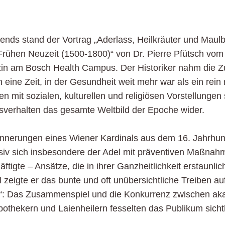
ends stand der Vortrag „Aderlass, Heilkräuter und Maul
Frühen Neuzeit (1500-1800)“ von Dr. Pierre Pfütsch vom I
in am Bosch Health Campus. Der Historiker nahm die Zu
n eine Zeit, in der Gesundheit weit mehr war als ein rein
 mit sozialen, kulturellen und religiösen Vorstellungen 
verhalten das gesamte Weltbild der Epoche wider.
innerungen eines Wiener Kardinals aus dem 16. Jahrhun
nsiv sich insbesondere der Adel mit präventiven Maßnah
tigte – Ansätze, die in ihrer Ganzheitlichkeit erstaunl
l zeigte er das bunte und oft unübersichtliche Treiben 
t“: Das Zusammenspiel und die Konkurrenz zwischen ak
othekern und Laienheilern fesselten das Publikum sichtl