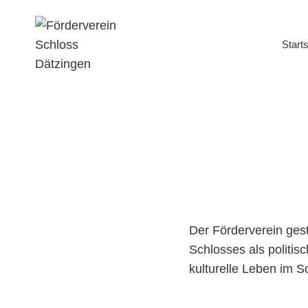
Förderverein
Zum
Inhalt
Schloss
Starts
springen
Dätzingen
Der Förderverein ges
Schlosses als politis
kulturelle Leben im 