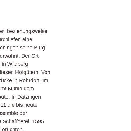
er- beziehungsweise
rchliefen eine
tichingen seine Burg
erwähnt. Der Ort
 in Wildberg
 diesen Hofgütern. Von
ücke in Rohrdorf. Im
samt Mühle dem
ute. In Dätzingen
311 die bis heute
nsemble der
 Schaffnerei. 1595
errichten.