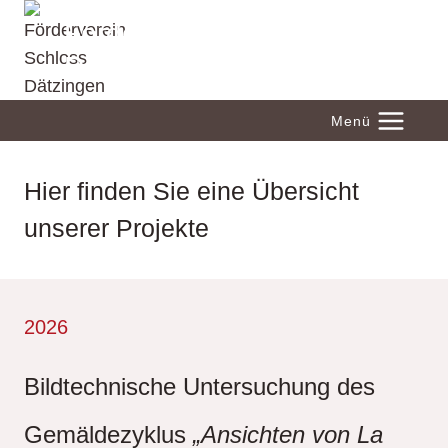
Zum
Förderverein Schloss
Inhalt
Dätzingen
springen
Menü
Hier finden Sie eine Übersicht
unserer Projekte
2026
Bildtechnische Untersuchung des
Gemäldezyklus
„Ansichten von La